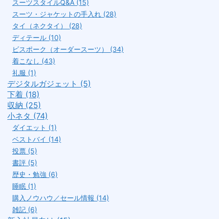
スーツスタイルQ&A (15)
スーツ・ジャケットの手入れ (28)
タイ（ネクタイ） (28)
ディテール (10)
ビスポーク（オーダースーツ） (34)
着こなし (43)
礼服 (1)
デジタルガジェット (5)
下着 (18)
収納 (25)
小ネタ (74)
ダイエット (1)
ベストバイ (14)
投票 (5)
書評 (5)
歴史・勉強 (6)
睡眠 (1)
購入ノウハウ／セール情報 (14)
雑記 (6)