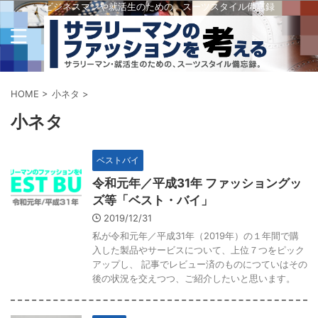
ビジネスマンや就活生のための、スーツスタイル備忘録
HOME
>
小ネタ
>
小ネタ
ベストバイ
令和元年／平成31年 ファッショングッ
ズ等「ベスト・バイ」
2019/12/31
私が令和元年／平成31年（2019年）の１年間で購
入した製品やサービスについて、上位７つをピック
アップし、 記事でレビュー済のものにつていはその
後の状況を交えつつ、ご紹介したいと思います。