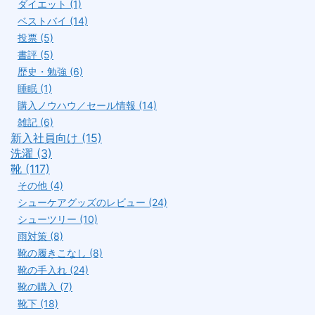
ダイエット (1)
ベストバイ (14)
投票 (5)
書評 (5)
歴史・勉強 (6)
睡眠 (1)
購入ノウハウ／セール情報 (14)
雑記 (6)
新入社員向け (15)
洗濯 (3)
靴 (117)
その他 (4)
シューケアグッズのレビュー (24)
シューツリー (10)
雨対策 (8)
靴の履きこなし (8)
靴の手入れ (24)
靴の購入 (7)
靴下 (18)