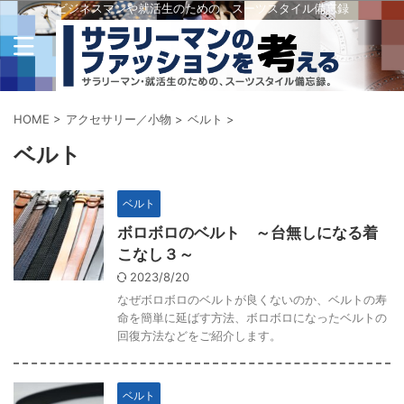
ビジネスマンや就活生のための、スーツスタイル備忘録
HOME
>
アクセサリー／小物
>
ベルト
>
ベルト
ベルト
ボロボロのベルト ～台無しになる着
こなし３～
2023/8/20
なぜボロボロのベルトが良くないのか、ベルトの寿
命を簡単に延ばす方法、ボロボロになったベルトの
回復方法などをご紹介します。
ベルト