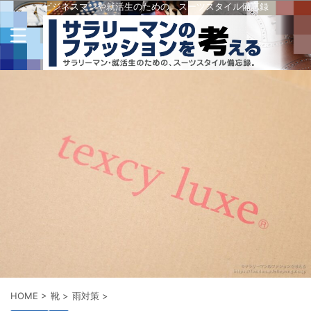
ビジネスマンや就活生のための、スーツスタイル備忘録
HOME
>
靴
>
雨対策
>