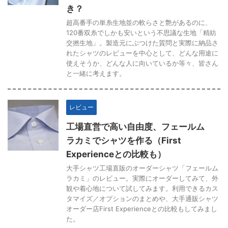
き？
超高番手の単糸生地並の軟らさと艶があるのに、
120番双糸でしかも安いという不思議な生地「精紡
交撚生地」。製造元にぶつけた質問と実際に納品さ
れたシャツのレビューを中心として、どんな用途に
使えそうか、どんな人に向いているか等々、皆さん
と一緒に考えます。
レビュー
工場直営で高い自由度、フェールム
ラカミでシャツを作る（First
Experienceとの比較も）
大手シャツ工場直販のオーダーシャツ「フェールム
ラカミ」のレビュー。実際にオーダーしてみて、外
観や着心地について試してみます。利用できるカス
タマイズ／オプションのまとめや、大手通販シャツ
オーダー店First Experienceとの比較もしてみまし
た。