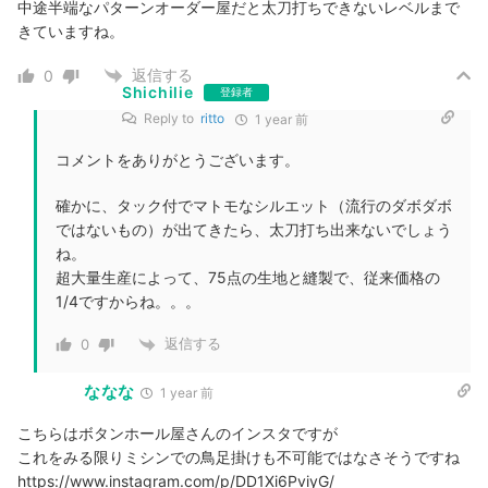
中途半端なパターンオーダー屋だと太刀打ちできないレベルまで
きていますね。
返信する
0
Shichilie
登録者
Reply to
ritto
1 year 前
コメントをありがとうございます。
確かに、タック付でマトモなシルエット（流行のダボダボ
ではないもの）が出てきたら、太刀打ち出来ないでしょう
ね。
超大量生産によって、75点の生地と縫製で、従来価格の
1/4ですからね。。。
返信する
0
ななな
1 year 前
こちらはボタンホール屋さんのインスタですが
これをみる限りミシンでの鳥足掛けも不可能ではなさそうですね
https://www.instagram.com/p/DD1Xi6PviyG/