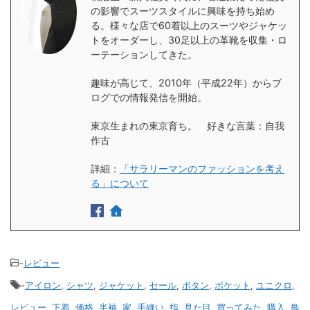
の影響でスーツスタイルに興味を持ち始め
る。様々な店で60着以上のスーツやジャケッ
トをオーダーし、30足以上の革靴を収集・ロ
ーテーションしてきた。
趣味が高じて、2010年（平成22年）からブ
ログでの情報発信を開始。
東京生まれの東京育ち。 好きな言葉：自我
作古
詳細：
「サラリーマンのファッションを考え
る」について
-
レビュー
-
アイロン
,
シャツ
,
ジャケット
,
セール
,
ボタン
,
ポケット
,
ユニクロ
,
レビュー
,
下着
,
価格
,
半袖
,
家
,
手縫い
,
指
,
見た目
,
買ってみた
,
購入
,
鳥