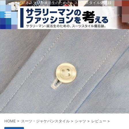
ビジネスマンや就活生のための、スーツスタイル備忘録
HOME
>
スーツ・ジャケパンスタイル
>
シャツ
>
レビュー
>