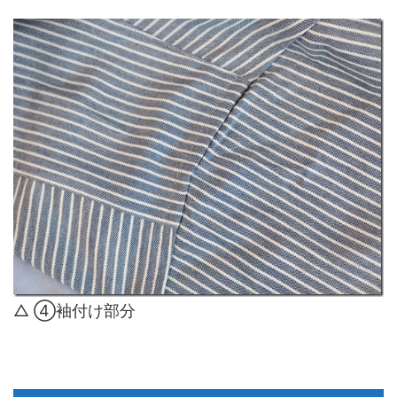
△ ④袖付け部分