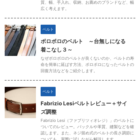
質、幅、手入れ、収納、お薦めのブランドなど、幅
広く考えます。
ベルト
ボロボロのベルト ～台無しになる
着こなし３～
なぜボロボロのベルトが良くないのか、ベルトの寿
命を簡単に延ばす方法、ボロボロになったベルトの
回復方法などをご紹介します。
ベルト
Fabrizio Lesiベルトレビュー＋サイ
ズ調整
Fabrizio Lesi（ファブリツィオレジ）」のベルトに
ついてのレビュー。バックルや革質、縫製などを確
認します。また、ネジ留め式のベルトの長さ調節に
ついても、実際に試しながら解説します。