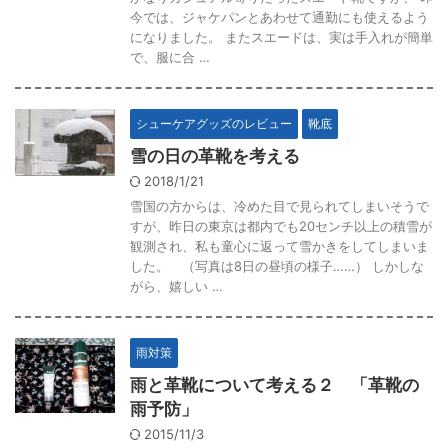
今では、ジャケパンとあわせて通勤にも使えるよう
になりました。 またスエードは、実は手入れが簡単
で、服に合 …
シューケアグッズのレビュー
靴底
雪の日の革靴を考える
2018/1/21
雪国の方からは、冷めた目で見られてしまいそうで
すが、昨日の東京は都内でも20センチ以上の積雪が
観測され、私も童心に返って雪かきをしてしまいま
した。 （写真は8日の昼頃の様子……） しかしな
がら、嬉しい …
雨対策
雨と革靴について考える２ 「革靴の
雨予防」
2015/11/3