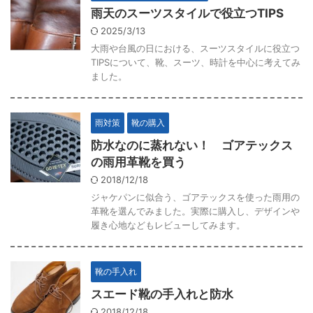
雨天のスーツスタイルで役立つTIPS
2025/3/13
大雨や台風の日における、スーツスタイルに役立つ
TIPSについて、靴、スーツ、時計を中心に考えてみ
ました。
雨対策
靴の購入
防水なのに蒸れない！ ゴアテックス
の雨用革靴を買う
2018/12/18
ジャケパンに似合う、ゴアテックスを使った雨用の
革靴を選んでみました。実際に購入し、デザインや
履き心地などもレビューしてみます。
靴の手入れ
スエード靴の手入れと防水
2018/12/18