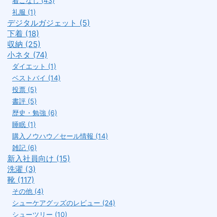
着こなし (43)
礼服 (1)
デジタルガジェット (5)
下着 (18)
収納 (25)
小ネタ (74)
ダイエット (1)
ベストバイ (14)
投票 (5)
書評 (5)
歴史・勉強 (6)
睡眠 (1)
購入ノウハウ／セール情報 (14)
雑記 (6)
新入社員向け (15)
洗濯 (3)
靴 (117)
その他 (4)
シューケアグッズのレビュー (24)
シューツリー (10)