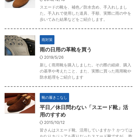
スエードの靴を、補色／防水含め、手入れしまし
た。手入れで使用した道具、手順、実際に雨の中を
歩いてみた結果などをご紹介します。
雨対策
雨の日用の革靴を買う
2019/5/26
新しく雨用靴を購入しました。その際の経緯、購入
の基準や考えたこと、また、実際に買った雨用靴や
防水処理をご紹介します
靴の履きこなし
平日／休日問わない「スエード靴」活
用のすすめ
2015/10/12
皆さんはスエード靴、活用していますか？ かつては
かなりカジュアル寄りだったスエード靴ですが、 昨