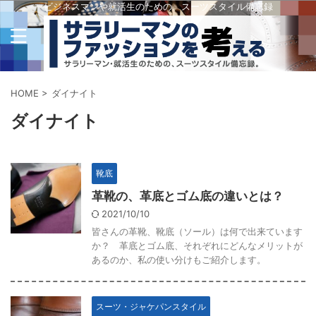
ビジネスマンや就活生のための、スーツスタイル備忘録
HOME
>
ダイナイト
ダイナイト
靴底
革靴の、革底とゴム底の違いとは？
2021/10/10
皆さんの革靴、靴底（ソール）は何で出来ています
か？ 革底とゴム底、それぞれにどんなメリットが
あるのか、私の使い分けもご紹介します。
スーツ・ジャケパンスタイル