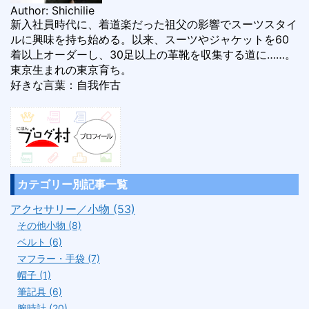
Author: Shichilie
新入社員時代に、着道楽だった祖父の影響でスーツスタイ
ルに興味を持ち始める。以来、スーツやジャケットを60
着以上オーダーし、30足以上の革靴を収集する道に……。
東京生まれの東京育ち。
好きな言葉：自我作古
カテゴリー別記事一覧
アクセサリー／小物 (53)
その他小物 (8)
ベルト (6)
マフラー・手袋 (7)
帽子 (1)
筆記具 (6)
腕時計 (20)