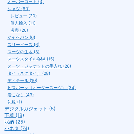
オーバーコート (3)
シャツ (80)
レビュー (30)
個人輸入 (11)
考察 (20)
ジャケパン (6)
スリーピース (6)
スーツの生地 (3)
スーツスタイルQ&A (15)
スーツ・ジャケットの手入れ (28)
タイ（ネクタイ） (28)
ディテール (10)
ビスポーク（オーダースーツ） (34)
着こなし (43)
礼服 (1)
デジタルガジェット (5)
下着 (18)
収納 (25)
小ネタ (74)