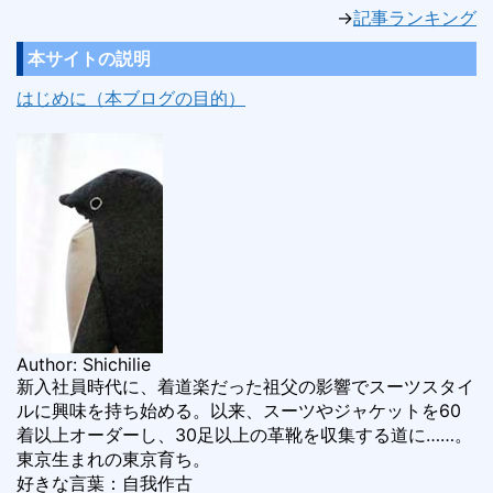
→
記事ランキング
本サイトの説明
はじめに（本ブログの目的）
Author: Shichilie
新入社員時代に、着道楽だった祖父の影響でスーツスタイ
ルに興味を持ち始める。以来、スーツやジャケットを60
着以上オーダーし、30足以上の革靴を収集する道に……。
東京生まれの東京育ち。
好きな言葉：自我作古