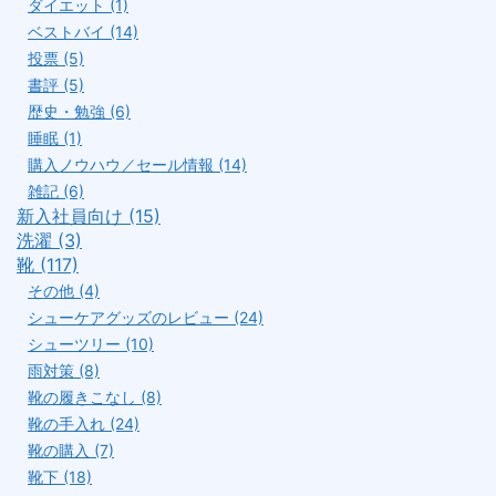
ダイエット (1)
ベストバイ (14)
投票 (5)
書評 (5)
歴史・勉強 (6)
睡眠 (1)
購入ノウハウ／セール情報 (14)
雑記 (6)
新入社員向け (15)
洗濯 (3)
靴 (117)
その他 (4)
シューケアグッズのレビュー (24)
シューツリー (10)
雨対策 (8)
靴の履きこなし (8)
靴の手入れ (24)
靴の購入 (7)
靴下 (18)