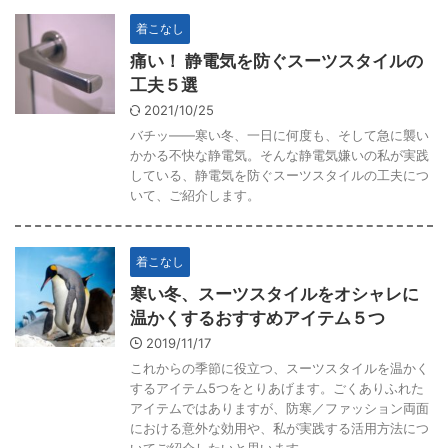
着こなし
痛い！ 静電気を防ぐスーツスタイルの
工夫５選
2021/10/25
バチッ――寒い冬、一日に何度も、そして急に襲い
かかる不快な静電気。そんな静電気嫌いの私が実践
している、静電気を防ぐスーツスタイルの工夫につ
いて、ご紹介します。
着こなし
寒い冬、スーツスタイルをオシャレに
温かくするおすすめアイテム５つ
2019/11/17
これからの季節に役立つ、スーツスタイルを温かく
するアイテム5つをとりあげます。ごくありふれた
アイテムではありますが、防寒／ファッション両面
における意外な効用や、私が実践する活用方法につ