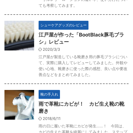
ても考察してみます。
シューケアグッズのレビュー
江戸屋が作った「BootBlack豚毛ブラ
シ」レビュー
2020/3/3
江戸屋が製造している靴磨き用の豚毛ブラシについ
て、実際に購入してレビューしてみました。外観や
使い心地、靴磨きに使った際の感想、良い点や要改
善点などをまとめてみました。
靴の手入れ
雨で革靴にカビが！ カビ生え靴の靴
磨き
2018/6/11
雨の日に履いた革靴にカビが発生……！ 今回は、
カビの生えた革靴を綺麗にしてみました。ステップ