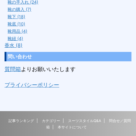
靴の手入れ (24)
靴の購入 (7)
靴下 (18)
靴底 (10)
靴用品 (4)
靴紐 (4)
香水 (8)
問い合わせ
質問箱
よりお願いいたします
プライバシーポリシー
記事ランキング
カテゴリー
スーツスタイルQ&A
問合せ／質問
箱
本サイトについて