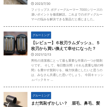
2023/7/30
フィリップス ボディーグルーマー 7000シリーズの
凄いポイントを徹底解説。これまでのボディグルー
マーの悩みを解決できる製品だと感じました。
グルーミング
【レビュー】６枚刃ラムダッシュ、５
枚刃から買い換えて幸せになった？
2021/12/13
男性の清潔感にとって最も重要な作業の一つが髭剃
りです。 そして、毎日数分間（それも貴重な朝の時
間）を費やす髭剃りを、極力快適にしたいと思うの
は、みなさん共通した思いでしょう。 今回キャッシ
ュバックキャ …
グルーミング
まだ気恥ずかしい？ 眉毛、鼻毛、髪