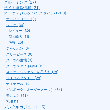
グルーミング (27)
サイト運営情報 (21)
スーツ・ジャケパンスタイル (263)
オーバーコート (3)
シャツ (80)
レビュー (30)
個人輸入 (11)
考察 (20)
ジャケパン (6)
スリーピース (6)
スーツの生地 (3)
スーツスタイルQ&A (15)
スーツ・ジャケットの手入れ (28)
タイ（ネクタイ） (28)
ディテール (10)
ビスポーク（オーダースーツ） (34)
着こなし (43)
礼服 (1)
デジタルガジェット (5)