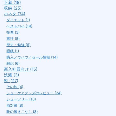
下着 (18)
収納 (25)
小ネタ (74)
ダイエット (1)
ベストバイ (14)
投票 (5)
書評 (5)
歴史・勉強 (6)
睡眠 (1)
購入ノウハウ／セール情報 (14)
雑記 (6)
新入社員向け (15)
洗濯 (3)
靴 (117)
その他 (4)
シューケアグッズのレビュー (24)
シューツリー (10)
雨対策 (8)
靴の履きこなし (8)