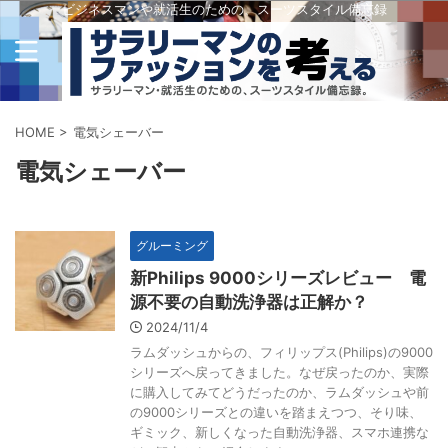
ビジネスマンや就活生のための、スーツスタイル備忘録
HOME
>
電気シェーバー
電気シェーバー
グルーミング
新Philips 9000シリーズレビュー 電
源不要の自動洗浄器は正解か？
2024/11/4
ラムダッシュからの、フィリップス(Philips)の9000
シリーズへ戻ってきました。なぜ戻ったのか、実際
に購入してみてどうだったのか、ラムダッシュや前
の9000シリーズとの違いを踏まえつつ、そり味、
ギミック、新しくなった自動洗浄器、スマホ連携な