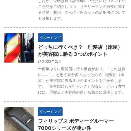
したが、今回は自由記述欄にいただいたコメントや
ご意見をご紹介しつつ、サラリーマンの散髪に関す
る頻度、費用、さらに千円カットの活用法について
も分析します。
グルーミング
どっちに行くべき？ 理髪店（床屋）
が美容院に勝る３つのポイント
2023/12/4
十何年ぶりに理髪店に行く機会があり、「これは良
い……！」と思う事が多々あったので、理髪店（床
屋）が美容院に勝る３つのポイントをご紹介しま
す。「美容院にしか行ったことがない」という方向
けに、理髪店と美容院の違いも簡単に説明します。
グルーミング
フィリップス ボディーグルーマー
7000シリーズが凄い件