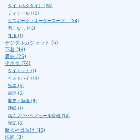
タイ（ネクタイ） (28)
ディテール (10)
ビスポーク（オーダースーツ） (34)
着こなし (43)
礼服 (1)
デジタルガジェット (5)
下着 (18)
収納 (25)
小ネタ (74)
ダイエット (1)
ベストバイ (14)
投票 (5)
書評 (5)
歴史・勉強 (6)
睡眠 (1)
購入ノウハウ／セール情報 (14)
雑記 (6)
新入社員向け (15)
洗濯 (3)