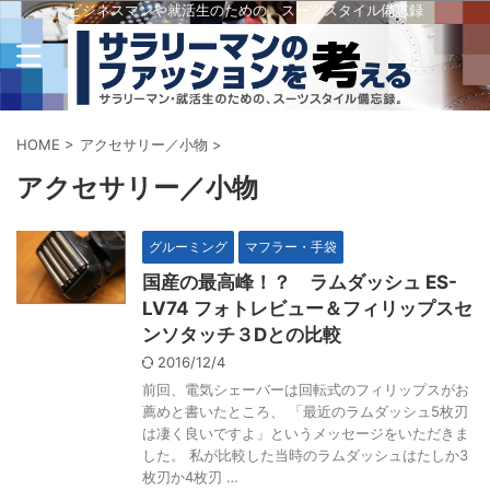
ビジネスマンや就活生のための、スーツスタイル備忘録
HOME
>
アクセサリー／小物
>
アクセサリー／小物
グルーミング
マフラー・手袋
国産の最高峰！？ ラムダッシュ ES-
LV74 フォトレビュー＆フィリップスセ
ンソタッチ３Dとの比較
2016/12/4
前回、電気シェーバーは回転式のフィリップスがお
薦めと書いたところ、 「最近のラムダッシュ5枚刃
は凄く良いですよ」というメッセージをいただきま
した。 私が比較した当時のラムダッシュはたしか3
枚刃か4枚刃 …