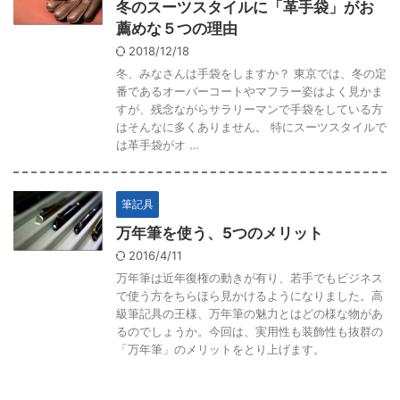
冬のスーツスタイルに「革手袋」がお
薦めな５つの理由
2018/12/18
冬、みなさんは手袋をしますか？ 東京では、冬の定
番であるオーバーコートやマフラー姿はよく見かま
すが、残念ながらサラリーマンで手袋をしている方
はそんなに多くありません。 特にスーツスタイルで
は革手袋がオ …
筆記具
万年筆を使う、5つのメリット
2016/4/11
万年筆は近年復権の動きが有り、若手でもビジネス
で使う方をちらほら見かけるようになりました。高
級筆記具の王様、万年筆の魅力とはどの様な物があ
るのでしょうか。今回は、実用性も装飾性も抜群の
「万年筆」のメリットをとり上げます。