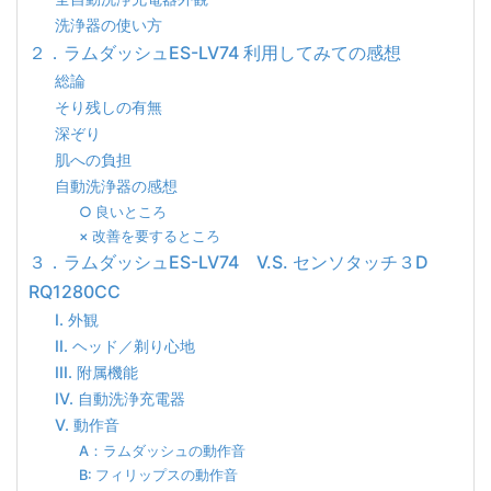
洗浄器の使い方
２．ラムダッシュES-LV74 利用してみての感想
総論
そり残しの有無
深ぞり
肌への負担
自動洗浄器の感想
○ 良いところ
× 改善を要するところ
３．ラムダッシュES-LV74 V.S. センソタッチ３D
RQ1280CC
I. 外観
II. ヘッド／剃り心地
III. 附属機能
IV. 自動洗浄充電器
V. 動作音
A：ラムダッシュの動作音
B: フィリップスの動作音