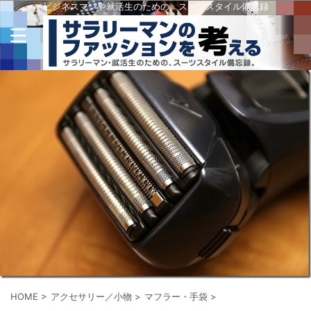
ビジネスマンや就活生のための、スーツスタイル備忘録
HOME
>
アクセサリー／小物
>
マフラー・手袋
>