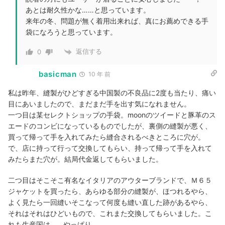
あとは耐久性かな……と思っています。
来年の冬、問題が無く着用出来れば、真にお薦めできる手
袋になろうと思っています。
返信する
0
basicman
10 年 前
私は昨年、縫製がひどすぎる中国製の不良品に2度も当たり、痛い
目にあいましたので、まだまだ手を出す気になれません。
一つ目は某セレクトショップの手袋。moonのツイードと豚革のス
エードのコンビになっているものでしたが、裏側の縫製が悪く、
買って帰って手を入れてみたら縫合されるべきところに穴が。
で、店に持って行って交換してもらい、持って帰って手を入れて
みたらまた穴が。結局代金返してもらいました。
二つ目はそこそこ有名なイタリアのアウターブランドで、Ｍ６５
ジャケットを買ったら、あらゆる部分の縫製が、ほつれるやら、
よく見たら一回縫いそこなって何度も縫い直した跡があるやら、
それはそれはひどいもので、これまた交換してもらいました。こ
れも生産国は…、やっぱり。