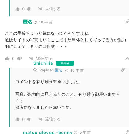
返信する
0
匿名
10 年 前
ここの手袋ちょっと気になってたんですよね
通販サイトの写真よりもここで手袋単体として写ってる方が魅力
的に見えてしまうのは何故・・・
返信する
0
Shichilie
登録者
Reply to
匿名
10 年 前
コメントを有り難う御座いました。
写真が魅力的に見えるとのこと、有り難う御座います＾
＾；
参考になりましたら幸いです。
返信する
0
matsu gloves -benny
9 年 前