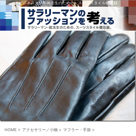
ビジネスマンや就活生のための、スーツスタイル備忘録
HOME
>
アクセサリー／小物
>
マフラー・手袋
>