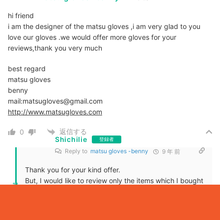
hi friend
i am the designer of the matsu gloves ,i am very glad to you
love our gloves .we would offer more gloves for your
reviews,thank you very much
best regard
matsu gloves
benny
mail:matsugloves@gmail.com
http://www.matsugloves.com
返信する
0
Shichilie
登録者
Reply to
matsu gloves -benny
9 年 前
Thank you for your kind offer.
But, I would like to review only the items which I bought
11
at my own expense to keep the independence of my
website. Sorry.
If you are planning new items for Japan, please inform