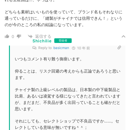
どちらも素材はいいものを使っていて、ブランド名もそれなりに
通っているだけに、「縫製がチャイナでは信用できん！」という
のが今のところの私の結論になっています。
返信する
0
Shichilie
登録者
Reply to
basicman
10 年 前
いつもコメント有り難う御座います。
仰ることは、リスク回避の考えからも正論であろうと思い
ます。
チャイナ製の上級レベルの製品は、日本製の中下級製品と
比肩、あるいは凌駕する様になってきたと言われています
が、まだまだ、不良品が多く出回っていることも確かだと
思います。
それにしても、セレクトショップで不良品ですか……。セ
レクトしている意味が無いですね＾＾；