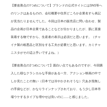
【要改善点の1つめについて】ブランドの公式サイトにはSNS等へ
のリンクはあるものの、会社概要や住所どころか企業名すら表記
が見当たりませんでした。
今回は日本の販売店に問い合わせ、製
品の企画が日本企業であることなどが分かりましたが、
肌に直接
装着する物ですから、生産者の表示は必須だと思います。（チャ
イナ製の粗悪品と区別をする工夫が必要だと思います。カミチャ
ニスタがその辺上手いですよね。）
【要改善点の2つめについて】面白い点でもあるのですが、今回購
入した様なクラシカルな手袋がある一方、アクション映画の中で
しか見たことの無い（日本では冷やかされそうな）
穴あき指無し
の手袋
などが、かなりラインナップされており、もう少し日本市
場ウケするタイプを増やせば良いのに……と感じました。