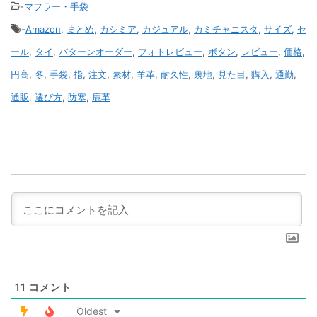
-
マフラー・手袋
-
Amazon
,
まとめ
,
カシミア
,
カジュアル
,
カミチャニスタ
,
サイズ
,
セ
ール
,
タイ
,
パターンオーダー
,
フォトレビュー
,
ボタン
,
レビュー
,
価格
,
円高
,
冬
,
手袋
,
指
,
注文
,
素材
,
羊革
,
耐久性
,
裏地
,
見た目
,
購入
,
通勤
,
通販
,
選び方
,
防寒
,
鹿革
11
コメント
Oldest