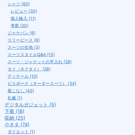
シャツ (80)
レビュー (30)
個人輸入 (11)
考察 (20)
ジャケパン (6)
スリーピース (6)
スーツの生地 (3)
スーツスタイルQ&A (15)
スーツ・ジャケットの手入れ (28)
タイ（ネクタイ） (28)
ディテール (10)
ビスポーク（オーダースーツ） (34)
着こなし (43)
礼服 (1)
デジタルガジェット (5)
下着 (18)
収納 (25)
小ネタ (74)
ダイエット (1)