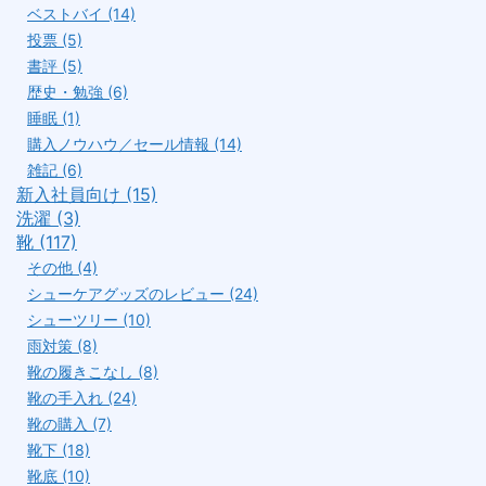
ベストバイ (14)
投票 (5)
書評 (5)
歴史・勉強 (6)
睡眠 (1)
購入ノウハウ／セール情報 (14)
雑記 (6)
新入社員向け (15)
洗濯 (3)
靴 (117)
その他 (4)
シューケアグッズのレビュー (24)
シューツリー (10)
雨対策 (8)
靴の履きこなし (8)
靴の手入れ (24)
靴の購入 (7)
靴下 (18)
靴底 (10)