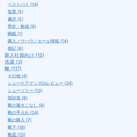
ベストバイ (14)
投票 (5)
書評 (5)
歴史・勉強 (6)
睡眠 (1)
購入ノウハウ／セール情報 (14)
雑記 (6)
新入社員向け (15)
洗濯 (3)
靴 (117)
その他 (4)
シューケアグッズのレビュー (24)
シューツリー (10)
雨対策 (8)
靴の履きこなし (8)
靴の手入れ (24)
靴の購入 (7)
靴下 (18)
靴底 (10)