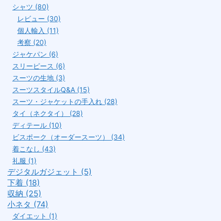
シャツ (80)
レビュー (30)
個人輸入 (11)
考察 (20)
ジャケパン (6)
スリーピース (6)
スーツの生地 (3)
スーツスタイルQ&A (15)
スーツ・ジャケットの手入れ (28)
タイ（ネクタイ） (28)
ディテール (10)
ビスポーク（オーダースーツ） (34)
着こなし (43)
礼服 (1)
デジタルガジェット (5)
下着 (18)
収納 (25)
小ネタ (74)
ダイエット (1)