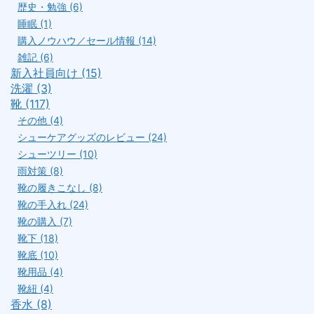
歴史・勉強 (6)
睡眠 (1)
購入ノウハウ／セール情報 (14)
雑記 (6)
新入社員向け (15)
洗濯 (3)
靴 (117)
その他 (4)
シューケアグッズのレビュー (24)
シューツリー (10)
雨対策 (8)
靴の履きこなし (8)
靴の手入れ (24)
靴の購入 (7)
靴下 (18)
靴底 (10)
靴用品 (4)
靴紐 (4)
香水 (8)