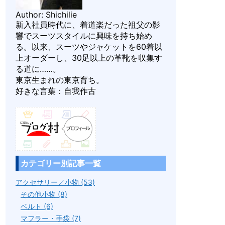
Author: Shichilie
新入社員時代に、着道楽だった祖父の影
響でスーツスタイルに興味を持ち始め
る。以来、スーツやジャケットを60着以
上オーダーし、30足以上の革靴を収集す
る道に……。
東京生まれの東京育ち。
好きな言葉：自我作古
カテゴリー別記事一覧
アクセサリー／小物 (53)
その他小物 (8)
ベルト (6)
マフラー・手袋 (7)