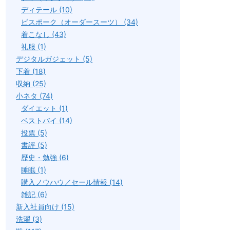
ディテール (10)
ビスポーク（オーダースーツ） (34)
着こなし (43)
礼服 (1)
デジタルガジェット (5)
下着 (18)
収納 (25)
小ネタ (74)
ダイエット (1)
ベストバイ (14)
投票 (5)
書評 (5)
歴史・勉強 (6)
睡眠 (1)
購入ノウハウ／セール情報 (14)
雑記 (6)
新入社員向け (15)
洗濯 (3)