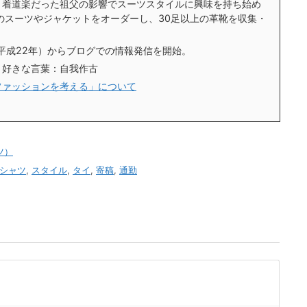
、着道楽だった祖父の影響でスーツスタイルに興味を持ち始め
のスーツやジャケットをオーダーし、30足以上の革靴を収集・
。
（平成22年）からブログでの情報発信を開始。
 好きな言葉：自我作古
ファッションを考える」について
ツ）
シャツ
,
スタイル
,
タイ
,
寄稿
,
通勤