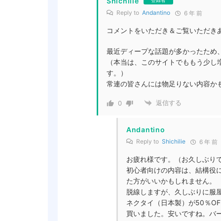
Shichilie
登録者
Reply to
Andantino
6 年 前
コメントをいただき＆ご覧いただき
最近ディープな話題が多かったため
（本当は、このサイトでももう少し
す。）
常連の皆さんには物足りない内容か
返信する
0
Andantino
Reply to
Shichilie
6 年 前
お疲れ様です。（お久しぶり
初心者向けの内容は、結構役
た方がいいかもしれません。
脱線しますが、久しぶりに服
ネクタイ（日本製）が50％OFF
買いました。安いですね。バ