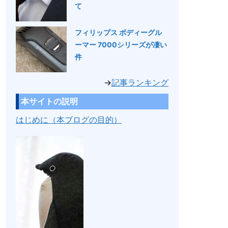
て
フィリップス ボディーグル
ーマー 7000シリーズが凄い
件
→
記事ランキング
本サイトの説明
はじめに（本ブログの目的）