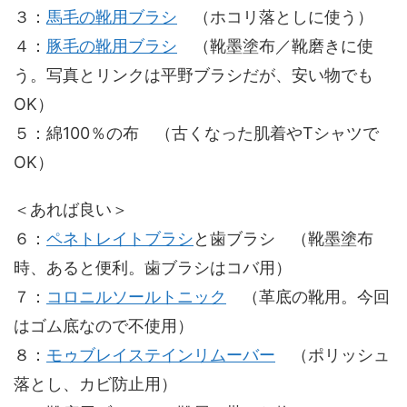
３：
馬毛の靴用ブラシ
（ホコリ落としに使う）
４：
豚毛の靴用ブラシ
（靴墨塗布／靴磨きに使
う。写真とリンクは平野ブラシだが、安い物でも
OK）
５：綿100％の布 （古くなった肌着やTシャツで
OK）
＜あれば良い＞
６：
ペネトレイトブラシ
と歯ブラシ （靴墨塗布
時、あると便利。歯ブラシはコバ用）
７：
コロニルソールトニック
（革底の靴用。今回
はゴム底なので不使用）
８：
モゥブレイステインリムーバー
（ポリッシュ
落とし、カビ防止用）