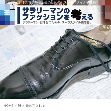
ビジネスマンや就活生のための、スーツスタイル備忘録
HOME
>
靴
>
靴の手入れ
>