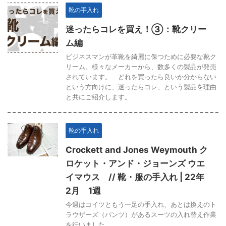
靴の手入れ
迷ったらコレを買え！③：靴クリー
ム編
ビジネスマンが革靴を綺麗に保つために必要な靴ク
リーム。様々なメーカーから、数多くの製品が発売
されています。 どれを買ったら良いか分からない
という方向けに、迷ったらコレ、という製品を理由
と共にご紹介します。
靴の手入れ
Crockett and Jones Weymouth ク
ロケット・アンド・ジョーンズ ウエ
イマウス // 靴・服の手入れ | 22年
2月 1週
今週はコイツともう一足の手入れ、あとは換えのト
ラウザーズ（パンツ）があるスーツの入れ替え作業
を行いました。