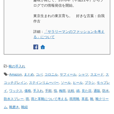
ログでの情報発信を開始。
東京生まれの東京育ち。 好きな言葉：自我
作古
詳細：
「サラリーマンのファッションを考え
る」について
-
靴の手入れ
-
Amazon
,
まとめ
,
コバ
,
コロニル
,
サフィール
,
シャツ
,
スエード
,
ス
コッチグレイン
,
ステインリムーバー
,
ソール
,
ヒール
,
ブラシ
,
モゥブレ
イ
,
ワックス
,
価格
,
手入れ
,
手順
,
指
,
梅雨
,
比較
,
綿
,
見た目
,
通販
,
防水
,
防水スプレー
,
雨
,
雨と革靴について考える
,
雨用靴
,
革底
,
靴
,
靴クリー
ム
,
靴磨き
,
靴紐