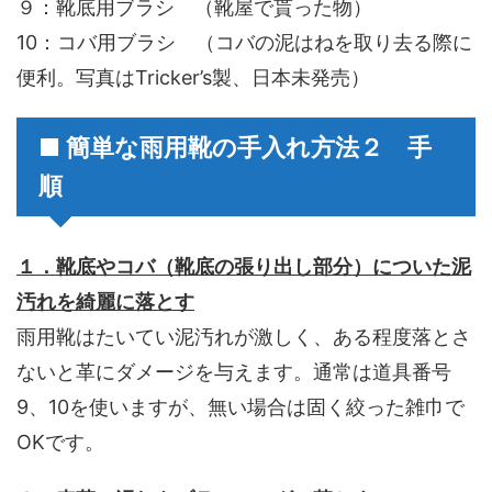
９：靴底用ブラシ （靴屋で貰った物）
10：コバ用ブラシ （コバの泥はねを取り去る際に
便利。写真はTricker’s製、日本未発売）
■ 簡単な雨用靴の手入れ方法２ 手
順
１．靴底やコバ（靴底の張り出し部分）についた泥
汚れを綺麗に落とす
雨用靴はたいてい泥汚れが激しく、ある程度落とさ
ないと革にダメージを与えます。通常は道具番号
9、10を使いますが、無い場合は固く絞った雑巾で
OKです。