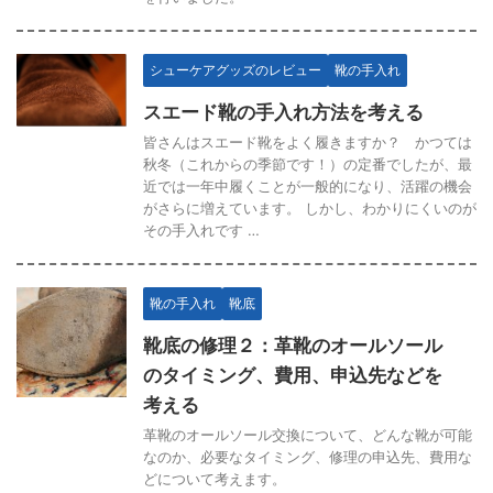
シューケアグッズのレビュー
靴の手入れ
スエード靴の手入れ方法を考える
皆さんはスエード靴をよく履きますか？ かつては
秋冬（これからの季節です！）の定番でしたが、最
近では一年中履くことが一般的になり、活躍の機会
がさらに増えています。 しかし、わかりにくいのが
その手入れです …
靴の手入れ
靴底
靴底の修理２：革靴のオールソール
のタイミング、費用、申込先などを
考える
革靴のオールソール交換について、どんな靴が可能
なのか、必要なタイミング、修理の申込先、費用な
どについて考えます。