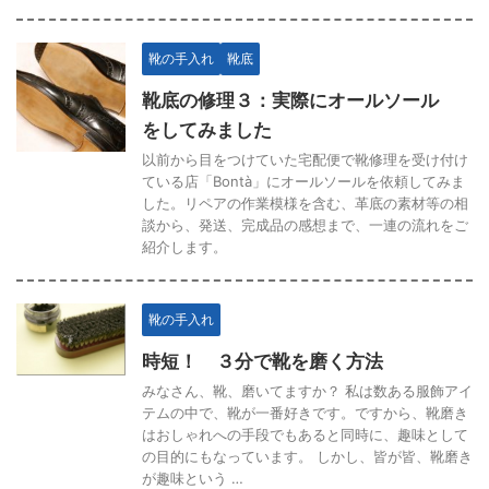
靴の手入れ
靴底
靴底の修理３：実際にオールソール
をしてみました
以前から目をつけていた宅配便で靴修理を受け付け
ている店「Bontà」にオールソールを依頼してみま
した。リペアの作業模様を含む、革底の素材等の相
談から、発送、完成品の感想まで、一連の流れをご
紹介します。
靴の手入れ
時短！ ３分で靴を磨く方法
みなさん、靴、磨いてますか？ 私は数ある服飾アイ
テムの中で、靴が一番好きです。ですから、靴磨き
はおしゃれへの手段でもあると同時に、趣味として
の目的にもなっています。 しかし、皆が皆、靴磨き
が趣味という …