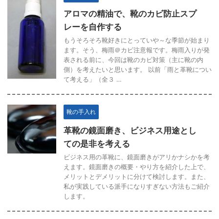
アロマの精油で、靴のカビ防止スプ
レーを自作する
もうそろそろ靴好きにとっていや～な季節が始まり
ます。そう、梅雨＠カビ注意報です。梅雨入りが発
表される前に、今回は靴のカビ対策（主に靴の内
側）を考えたいと思います。 以前「雨と革靴につい
て考える」（全３ …
靴の手入れ
革靴の鏡面磨き、ビジネス用途とし
ての是非を考える
ビジネス用の革靴に、鏡面磨きがアリかナシかを考
えます。鏡面磨きの概要・やり方を紹介した上で、
メリットとデメリットに分けて検討します。また、
私が実践している派手になりすぎない方法もご紹介
します。