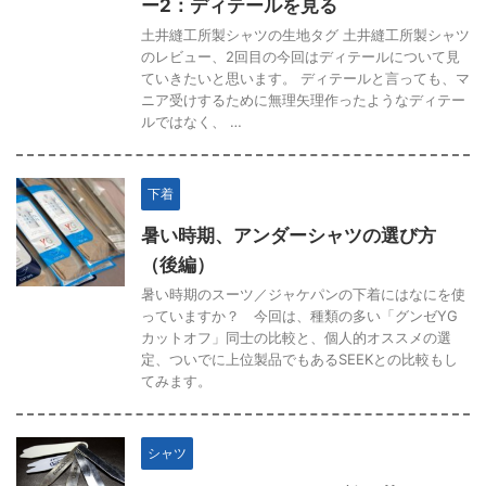
ー2：ディテールを見る
土井縫工所製シャツの生地タグ 土井縫工所製シャツ
のレビュー、2回目の今回はディテールについて見
ていきたいと思います。 ディテールと言っても、マ
ニア受けするために無理矢理作ったようなディテー
ルではなく、 …
下着
暑い時期、アンダーシャツの選び方
（後編）
暑い時期のスーツ／ジャケパンの下着にはなにを使
っていますか？ 今回は、種類の多い「グンゼYG
カットオフ」同士の比較と、個人的オススメの選
定、ついでに上位製品でもあるSEEKとの比較もし
てみます。
シャツ