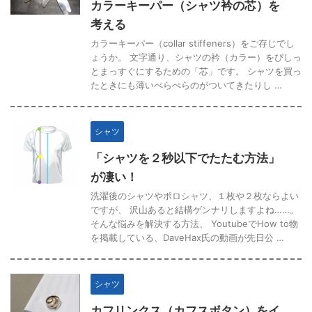
カラーキーパー（シャツ衿の芯）を
考える
カラーキーパー（collar stiffeners）をご存じでし
ょうか。 文字通り、シャツの衿（カラー）をぴしっ
とまっすぐにするための「芯」です。 シャツを買っ
たときにも薄いぺらぺらのがついてきたりし …
シャツ
「シャツを２秒以下でたたむ方法」
が凄い！
洗濯後のシャツやポロシャツ、１枚や２枚ならよい
ですが、 沢山あると結構ゲンナリしますよね……。
そんな悩みを解決する方法、 YoutubeでHow to物
を掲載している、DaveHax氏の動画が先日公 …
シャツ
カフリンクス（カフスボタン）をイ