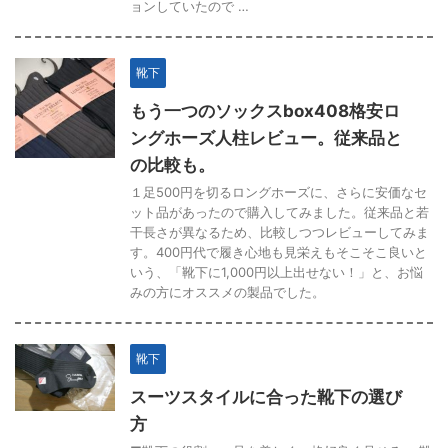
ョンしていたので …
靴下
もう一つのソックスbox408格安ロ
ングホーズ人柱レビュー。従来品と
の比較も。
１足500円を切るロングホーズに、さらに安価なセ
ット品があったので購入してみました。従来品と若
干長さが異なるため、比較しつつレビューしてみま
す。400円代で履き心地も見栄えもそこそこ良いと
いう、「靴下に1,000円以上出せない！」と、お悩
みの方にオススメの製品でした。
靴下
スーツスタイルに合った靴下の選び
方