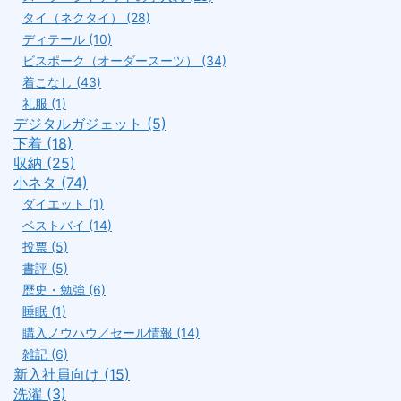
タイ（ネクタイ） (28)
ディテール (10)
ビスポーク（オーダースーツ） (34)
着こなし (43)
礼服 (1)
デジタルガジェット (5)
下着 (18)
収納 (25)
小ネタ (74)
ダイエット (1)
ベストバイ (14)
投票 (5)
書評 (5)
歴史・勉強 (6)
睡眠 (1)
購入ノウハウ／セール情報 (14)
雑記 (6)
新入社員向け (15)
洗濯 (3)