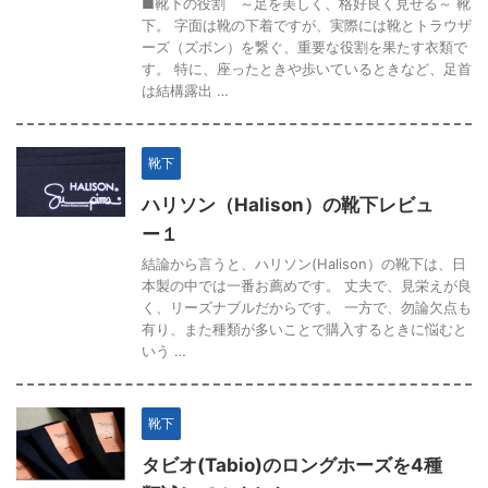
■靴下の役割 ～足を美しく、格好良く見せる～ 靴
下。 字面は靴の下着ですが、実際には靴とトラウザ
ーズ（ズボン）を繋ぐ、重要な役割を果たす衣類で
す。 特に、座ったときや歩いているときなど、足首
は結構露出 …
靴下
ハリソン（Halison）の靴下レビュ
ー１
結論から言うと、ハリソン(Halison）の靴下は、日
本製の中では一番お薦めです。 丈夫で、見栄えが良
く、リーズナブルだからです。 一方で、勿論欠点も
有り、また種類が多いことで購入するときに悩むと
いう …
靴下
タビオ(Tabio)のロングホーズを4種