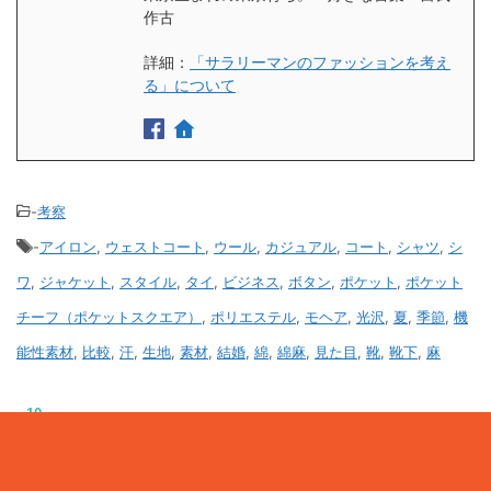
作古
詳細：
「サラリーマンのファッションを考え
る」について
-
考察
-
アイロン
,
ウェストコート
,
ウール
,
カジュアル
,
コート
,
シャツ
,
シ
ワ
,
ジャケット
,
スタイル
,
タイ
,
ビジネス
,
ボタン
,
ポケット
,
ポケット
チーフ（ポケットスクエア）
,
ポリエステル
,
モヘア
,
光沢
,
夏
,
季節
,
機
能性素材
,
比較
,
汗
,
生地
,
素材
,
結婚
,
綿
,
綿麻
,
見た目
,
靴
,
靴下
,
麻
10