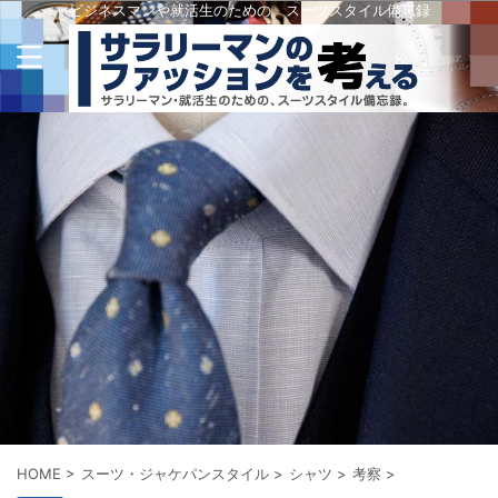
ビジネスマンや就活生のための、スーツスタイル備忘録
HOME
>
スーツ・ジャケパンスタイル
>
シャツ
>
考察
>