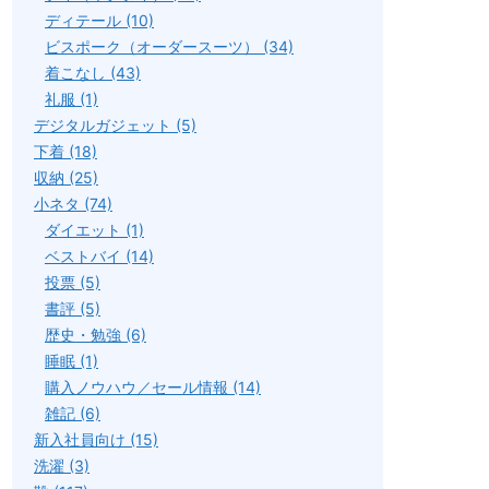
ディテール (10)
ビスポーク（オーダースーツ） (34)
着こなし (43)
礼服 (1)
デジタルガジェット (5)
下着 (18)
収納 (25)
小ネタ (74)
ダイエット (1)
ベストバイ (14)
投票 (5)
書評 (5)
歴史・勉強 (6)
睡眠 (1)
購入ノウハウ／セール情報 (14)
雑記 (6)
新入社員向け (15)
洗濯 (3)