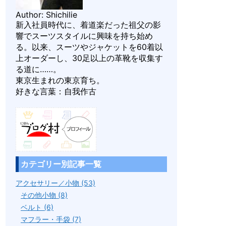
Author: Shichilie
新入社員時代に、着道楽だった祖父の影
響でスーツスタイルに興味を持ち始め
る。以来、スーツやジャケットを60着以
上オーダーし、30足以上の革靴を収集す
る道に……。
東京生まれの東京育ち。
好きな言葉：自我作古
カテゴリー別記事一覧
アクセサリー／小物 (53)
その他小物 (8)
ベルト (6)
マフラー・手袋 (7)