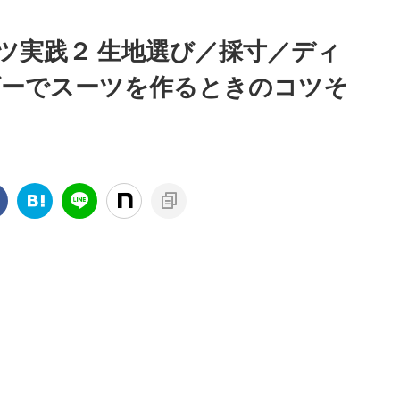
ツ実践２ 生地選び／採寸／ディ
ダーでスーツを作るときのコツそ